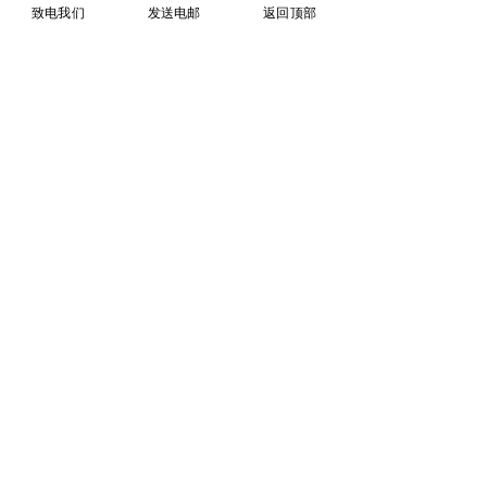
致电我们
发送电邮
返回顶部
加案件的获胜可能。
沟通与透明度：法拉盛刑事律师的沟通能力
和对案件进展的透明度是客户选择时的重要
考量，确保客户在每个步骤都能参与并了解
案件的进展。
结语
总之，法拉盛刑事律师在法拉盛地区刑事案
件中发挥着不可或缺的作用。无论是提供法
律咨询、制定辩护策略、还是出庭辩护，法
拉盛刑事律师都为客户提供专业的支持和保
护，帮助他们争取最佳的法律结果。对于面
临刑事指控的个人或企业来说，选择一位优
秀的法拉盛刑事律师可以大大提升案件获胜
的机会，确保自身合法权益在司法程序中得
到公正对待。